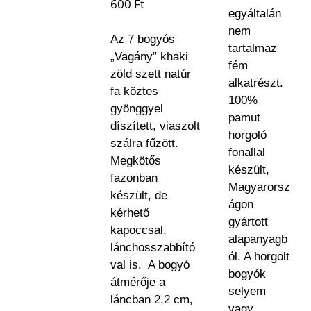
600
Ft
egyáltalán
nem
Az 7 bogyós
tartalmaz
„Vagány” khaki
fém
zöld szett natúr
alkatrészt.
fa köztes
100%
gyönggyel
pamut
díszített, viaszolt
horgoló
szálra fűzött.
fonallal
Megkötős
készült,
fazonban
Magyarorsz
készült, de
ágon
kérhető
gyártott
kapoccsal,
alapanyagb
lánchosszabbító
ól. A horgolt
val is. A bogyó
bogyók
átmérője a
selyem
láncban 2,2 cm,
vagy