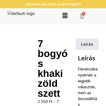
INGYENES SZÁLLÍTÁS 20.000 FT FELETT
7
Leírás
bogyó
Leírás
s
Fémérzéke
khaki
nyeknek a
zöld
legjobb
választás,
szett
mert az
összeállítá
2 500
Ft
–
7
s