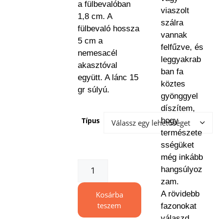
a fülbevalóban
viaszolt
1,8 cm. A
szálra
fülbevaló hossza
vannak
5 cm a
felfűzve, és
nemesacél
leggyakrab
akasztóval
ban fa
együtt. A lánc 15
köztes
gr súlyú.
gyönggyel
díszítem,
Típus
hogy
természete
sségüket
még inkább
hangsúlyoz
zam.
A rövidebb
Kosárba
teszem
fazonokat
válaszd