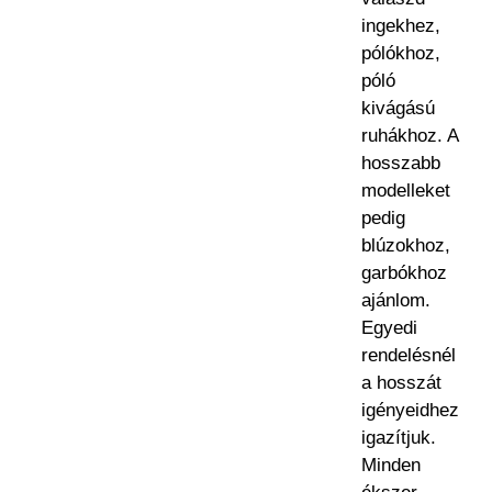
ingekhez,
pólókhoz,
póló
kivágású
ruhákhoz. A
hosszabb
modelleket
pedig
blúzokhoz,
garbókhoz
ajánlom.
Egyedi
rendelésnél
a hosszát
igényeidhez
igazítjuk.
Minden