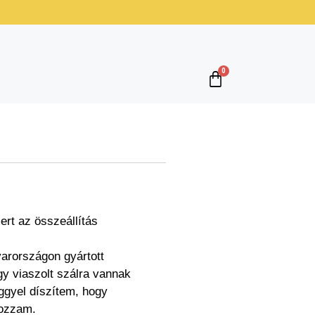
rt az összeállítás
arországon gyártott
y viaszolt szálra vannak
ggyel díszítem, hogy
yozzam.