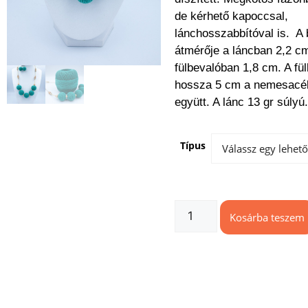
de kérhető kapoccsal,
lánchosszabbítóval is. A
átmérője a láncban 2,2 cm
fülbevalóban 1,8 cm. A fü
hossza 5 cm a nemesacél
együtt. A lánc 13 gr súlyú
Típus
Kosárba teszem