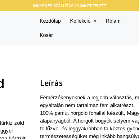
INGYENES SZÁLLÍTÁS 20.000 FT FELETT
Kezdőlap
Kollekció
Rólam
Kosár
d
Leírás
Fémérzékenyeknek a legjobb választás, me
egyáltalán nem tartalmaz fém alkatrészt.
100% pamut horgoló fonallal készült, Magy
alapanyagból. A horgolt bogyók selyem vag
ürkiz zöld
felfűzve, és leggyakrabban fa köztes gyön
nggyel
természetességüket még inkább hangsúl
ban készült,