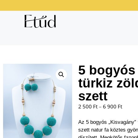
5 bogyós
türkiz zöl
szett
2 500
Ft
–
6 900
Ft
Az 5 bogyós „Kisvagány” t
szett natur fa köztes gyö
díszített. Megkötős fazon