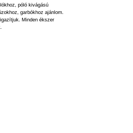
lókhoz, póló kivágású
úzokhoz, garbókhoz ajánlom.
igazítjuk. Minden ékszer
.