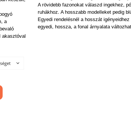
A rövidebb fazonokat válaszd ingekhez, pó
ruhákhoz. A hosszabb modelleket pedig bl
 bogyó
Egyedi rendelésnél a hosszát igényeidhez 
, a
egyedi, hossza, a fonal árnyalata változhat
lbevaló
 akasztóval
.