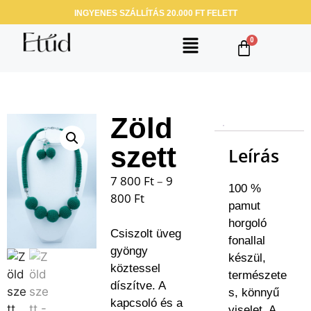
INGYENES SZÁLLÍTÁS 20.000 FT FELETT
Zöld
szett
Leírás
7 800
Ft
–
9
100 %
800
Ft
pamut
horgoló
Csiszolt üveg
fonallal
gyöngy
készül,
köztessel
természete
díszítve. A
s, könnyű
kapcsoló és a
viselet. A