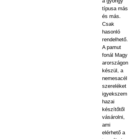
a gyöngy
típusa más
és más.
Csak
hasonló
rendelhető.
A pamut
fonál Magy
arországon
készül, a
nemesacél
szereléket
igyekszem
hazai
készítőtől
vásárolni,
ami
elérhető a