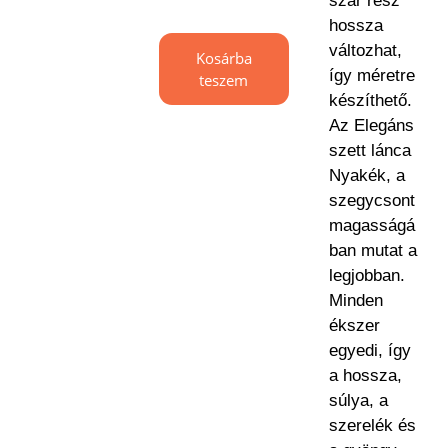
szár rész
hossza
változhat,
Kosárba
így méretre
teszem
készíthető.
Az Elegáns
szett lánca
Nyakék, a
szegycsont
magasságá
ban mutat a
legjobban.
Minden
ékszer
egyedi, így
a hossza,
súlya, a
szerelék és