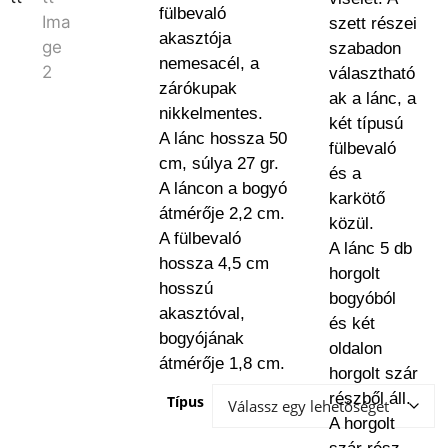
fülbevaló
szett részei
akasztója
szabadon
nemesacél, a
választható
zárókupak
ak a lánc, a
nikkelmentes.
két típusú
A lánc hossza 50
fülbevaló
cm, súlya 27 gr.
és a
A láncon a bogyó
karkötő
átmérője 2,2 cm.
közül.
A fülbevaló
A lánc 5 db
hossza 4,5 cm
horgolt
hosszú
bogyóból
akasztóval,
és két
bogyójának
oldalon
átmérője 1,8 cm.
horgolt szár
részből áll.
Típus
A horgolt