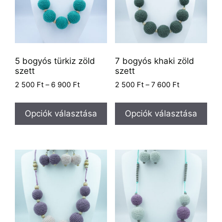
5 bogyós türkiz zöld
7 bogyós khaki zöld
szett
szett
2 500
Ft
–
6 900
Ft
2 500
Ft
–
7 600
Ft
Opciók választása
Opciók választása