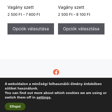
Vagány szett
Vagány szett
2 500
Ft
–
7 600
Ft
2 500
Ft
–
8 100
Ft
Opciók választása
Opciók választása
A weboldalon a minőségi felhasználói élmény érdekében
© 2024 Etűd ékszer. Minden jog fenntartva.
sütiket használunk.
You can find out more about which cookies we are using or
Adatkezelési Tájékoztató
|
Általános Szerződési Feltételek
switch them off in
settings
.
Készítette:
Madura Design
Elfogad