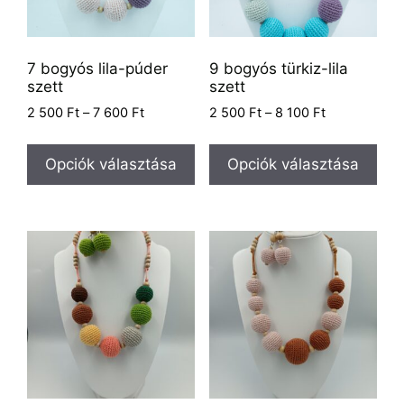
7 bogyós lila-púder
9 bogyós türkiz-lila
szett
szett
2 500
Ft
–
7 600
Ft
2 500
Ft
–
8 100
Ft
Opciók választása
Opciók választása