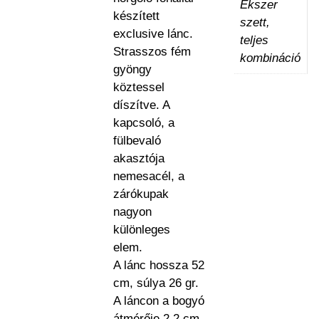
Ékszer
készített
szett,
exclusive lánc.
teljes
Strasszos fém
kombináció
gyöngy
köztessel
díszítve. A
kapcsoló, a
fülbevaló
akasztója
nemesacél, a
zárókupak
nagyon
különleges
elem.
A lánc hossza 52
cm, súlya 26 gr.
A láncon a bogyó
átmérője 2,2 cm.