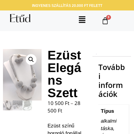
INGYENES SZÁLLÍTÁS 20.000 FT FELETT
Ezüst
Elegá
Tovább
i
ns
inform
Szett
ációk
10 500
Ft
–
28
500
Ft
Típus
alkalmi
Ezüst színű
táska,
horgoló fonállal