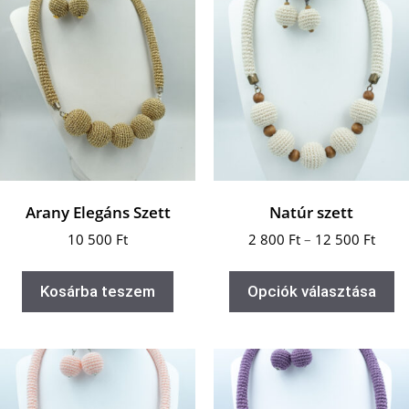
Arany Elegáns Szett
Natúr szett
10 500
Ft
2 800
Ft
–
12 500
Ft
Kosárba teszem
Opciók választása